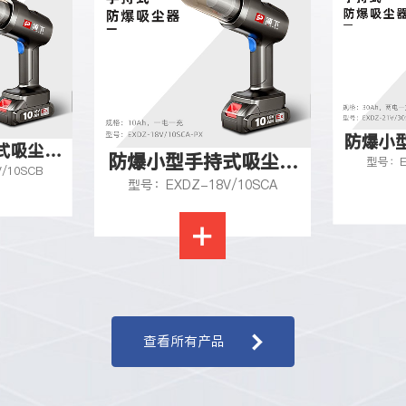
防爆小型手持式吸尘器
防爆小
式吸尘器
型号：EX
/10SCA
2
Ah
型号：EXDZ-21V/30SC
21v-30Ah
···
查看所有产品