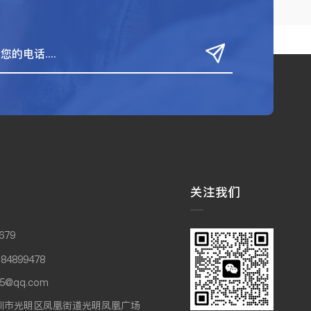
关注我们
679
84899478
5@qq.com
圳市光明区凤凰街道光明凤凰广场