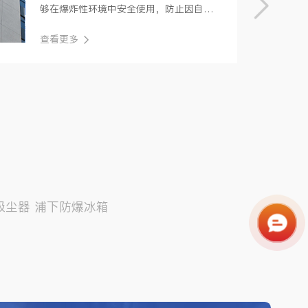
够在爆炸性环境中安全使用，防止因自身
潜在点燃源引发爆炸的电气或非电气设
查看更多
备。那么，究竟···
吸尘器
浦下防爆冰箱